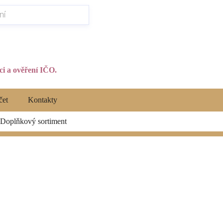
i a ověření IČO.
čet
Kontakty
Doplňkový sortiment