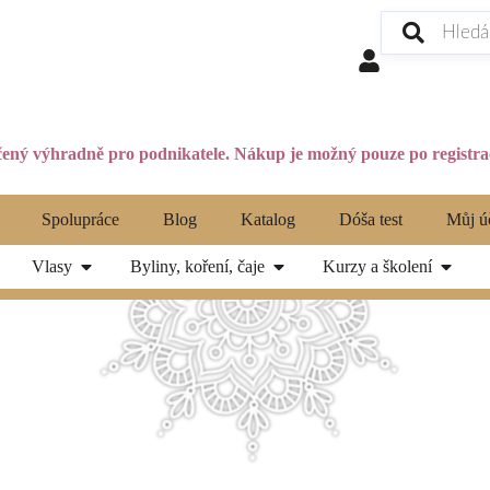
ený výhradně pro podnikatele. Nákup je možný pouze po registrac
Spolupráce
Blog
Katalog
Dóša test
Můj ú
Vlasy
Byliny, koření, čaje
Kurzy a školení