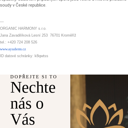
soudy v České republice.
—
ORGANIC HARMONY s.r.o.
Jana Zavadilíková Lesní 253 76701 Kroměříž
tel.: +420 724 208 526
www.ayuderm.cz
ID datové schránky: k8qwtss
DOPŘEJTE SI TO
Nechte
nás o
Vás