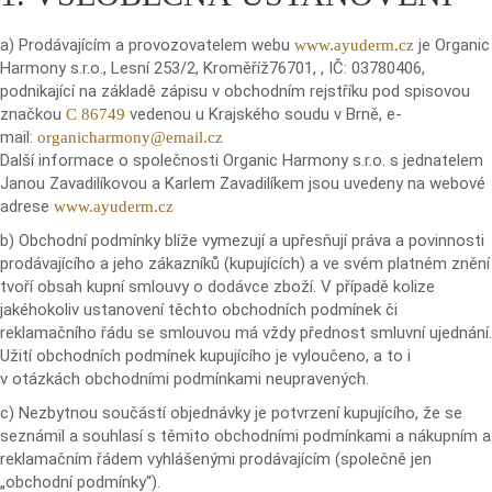
a) Prodávajícím a provozovatelem webu
je Organic
www.ayuderm.cz
Harmony s.r.o., Lesní 253/2, Kroměříž76701, , IČ: 03780406,
podnikající na základě zápisu v obchodním rejstříku pod spisovou
značkou
vedenou u Krajského soudu v Brně, e-
C 86749
mail:
organicharmony@email.
cz
Další informace o společnosti Organic Harmony s.r.o. s jednatelem
Janou Zavadilíkovou a Karlem Zavadilíkem jsou uvedeny na webové
adrese
www.ayuderm.cz
b) Obchodní podmínky blíže vymezují a upřesňují práva a povinnosti
prodávajícího a jeho zákazníků (kupujících) a ve svém platném znění
tvoří obsah kupní smlouvy o dodávce zboží. V případě kolize
jakéhokoliv ustanovení těchto obchodních podmínek či
reklamačního řádu se smlouvou má vždy přednost smluvní ujednání.
Užití obchodních podmínek kupujícího je vyloučeno, a to i
v otázkách obchodními podmínkami neupravených.
c) Nezbytnou součástí objednávky je potvrzení kupujícího, že se
seznámil a souhlasí s těmito obchodními podmínkami a nákupním a
reklamačním řádem vyhlášenými prodávajícím (společně jen
„obchodní podmínky“).