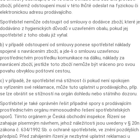
zboží, přičemž odstoupení musí v této lhůtě odeslat na fyzickou či
elektronickou adresu prodávajícího.
Spotřebitel nemůže odstoupit od smlouvy o dodávce zboží, které je
dodáváno z hygienických důvodů v uzavřeném obalu, pokud jej
spotřebitel z toho obalu již vyňal.
b) v případě odstoupení od smlouvy ponese spotřebitel náklady
spojené s navrácením zboží, a jde-li o smlouvu uzavřenou
prostřednictvím prostředku komunikace na dálku, náklady za
navrácení zboží, jestliže toto zboží nemůže být vráceno pro svou
povahu obvyklou poštovní cestou,
c) v případě, že spotřebitel má stížnost či pokud není spokojen
s vyřízením své reklamace, může tuto uplatnit u prodávajícího, příp.
se lze obrátit se stížností na orgán dohledu nebo státního dozoru.
Spotřebitel je také oprávněn řešit případné spory s prodávajícím
prostřednictvím orgánu mimosoudního řešení spotřebitelských
sporů. Tímto orgánem je Česká obchodní inspekce. Řízení se
zahajuje písemným návrhem, jehož náležitosti jsou uvedeny v § 20n
zákona č. 634/1992 Sb. o ochraně spotřebitele, ve znění pozdějších
předpisů. Před zahájením řízení je nezbytné uplatnit reklamaci u