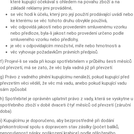
které kupující očekával s ohledem na povahu zboží a na
základě reklamy jimi prováděné,
se věc hodí k účelu, který pro její použití prodávající uvádí nebo
ke kterému se věc tohoto druhu obvykle používá,
věc odpovídá jakostí nebo provedením smluvenému vzorku
nebo předloze, byla-li jakost nebo provedení určeno podle
smluveného vzorku nebo předlohy,
je věc v odpovídajícím množství, míře nebo hmotnosti a
věc vyhovuje požadavkům právních předpisů.
f) Projeví-li se vada při koupi spotřebitelem v průběhu šesti měsíců
od převzetí, má se zato, že věc byla vadná již při převzetí.
g) Právo z vadného plnění kupujícímu nenáleží, pokud kupující před
převzetím věci věděl, že věc má vadu, anebo pokud kupující vadu
sám způsobil.
h) Spotřebitel je oprávněn uplatnit právo z vady, která se vyskytne u
spotřebního zboží v době dvaceti čtyř měsíců od převzetí (záruční
doba).
i) Kupujícímu je doporučeno, aby bezprostředně při dodání
překontroloval spolu s dopravcem stav zásilky (počet balíků,
neporušenost pásky, poškození krabice) podle přiloženého