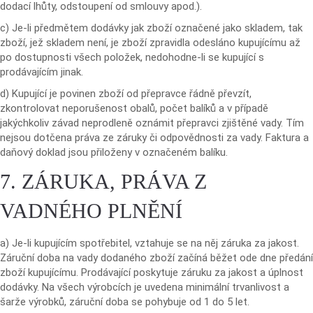
dodací lhůty, odstoupení od smlouvy apod.).
c) Je-li předmětem dodávky jak zboží označené jako skladem, tak
zboží, jež skladem není, je zboží zpravidla odesláno kupujícímu až
po dostupnosti všech položek, nedohodne-li se kupující s
prodávajícím jinak.
d) Kupující je povinen zboží od přepravce řádně převzít,
zkontrolovat neporušenost obalů, počet balíků a v případě
jakýchkoliv závad neprodleně oznámit přepravci zjištěné vady. Tím
nejsou dotčena práva ze záruky či odpovědnosti za vady. Faktura a
daňový doklad jsou přiloženy v označeném balíku.
7. ZÁRUKA, PRÁVA Z
VADNÉHO PLNĚNÍ
a) Je-li kupujícím spotřebitel, vztahuje se na něj záruka za jakost.
Záruční doba na vady dodaného zboží začíná běžet ode dne předání
zboží kupujícímu. Prodávající poskytuje záruku za jakost a úplnost
dodávky. Na všech výrobcích je uvedena minimální trvanlivost a
šarže výrobků, záruční doba se pohybuje od 1 do 5 let.