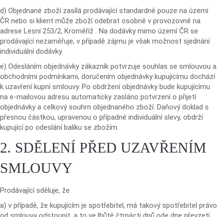
d) Objednané zboží zasílá prodávající standardně pouze na území
ČR nebo si klient může zboží odebrat osobně v provozovně na
adrese Lesní 253/2, Kroměříž . Na dodávky mimo území ČR se
prodávající nezaměřuje, v případě zájmu je však možnost sjednání
individuální dodávky.
e) Odesláním objednávky zákazník potvrzuje souhlas se smlouvou a
obchodními podmínkami, doručením objednávky kupujícímu dochází
k uzavření kupní smlouvy. Po obdržení objednávky bude kupujícímu
na e-mailovou adresu automaticky zasláno potvrzení o přijetí
objednávky a celkový souhrn objednaného zboží. Daňový doklad s
přesnou částkou, upravenou o případné individuální slevy, obdrží
kupující po odeslání balíku se zbožím.
2. SDĚLENÍ PŘED UZAVŘENÍM
SMLOUVY
Prodávající sděluje, že
a) v případě, že kupujícím je spotřebitel, má takový spotřebitel právo
od smlouvy odstoupit, a to ve lhůtě čtrnácti dnů ode dne převzetí