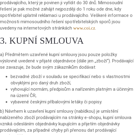
prodávajícího, který je povinen ji vyřídit do 30 dnů. Mimosoudní
řešení je pak možné zahájit nejpozději do 1 roku ode dne, kdy
spotřebitel uplatnil reklamaci u prodávajícího. Veškeré informace o
možnosti mimosoudního řešení spotřebitelských sporů jsou
uvedeny na internetových stránkách
.
www.coi.cz
3. KUPNÍ SMLOUVA
a) Předmětem uzavřené kupní smlouvy jsou pouze položky
výslovně uvedené v přijaté objednávce (dále jen „zboží“). Prodávající
se zavazuje, že bude svým zákazníkům dodávat:
bezvadné zboží v souladu se specifikací nebo s vlastnostmi
obvyklými pro daný druh zboží,
vyhovující normám, předpisům a nařízením platným a účinným
na území ČR,
vybavené českými příbalovými letáky či popisy.
b) Návrhem k uzavření kupní smlouvy (nabídkou) je umístění
nabízeného zboží prodávajícím na stránky e-shopu, kupní smlouva
vzniká odesláním objednávky kupujícím a přijetím objednávky
prodávajícím, za případné chyby při přenosu dat prodávající