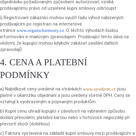
objednávku požadovaným způsobem autorizovat, vzniká
prodávajícímu právo od uzavřené kupní smlouvy odstoupit.
i) Registrovaní zákazníci mohou využít řadu výhod nabízených
prodávajícím po registraci na internetové
stránce
. O těchto výhodách budou
www.organicharmony.cz
informováni e-mailovým zpravodajem. Prodávající tímto dává na
vědomí, že kupující mohou kdykoliv zakázat zasílání dalších
zpravodajů.
4. CENA A PLATEBNÍ
PODMÍNKY
a) Nabídkové ceny uvedené na stránkách
jsou
www.ayuderm.
cz
platné v okamžiku objednání a jsou uvedeny včetně DPH. Ceny se
vztahují k vyobrazeným a popsaným produktům.
b) Kupní cenu uhradí kupující v závislosti na vybraném způsobu
dodání převodem, platební kartou nebo v hotovosti nejpozději při
převzetí zboží (dobírkou).
c) Faktura vystavená na základě kupní smlouvy mezi prodávajícím a