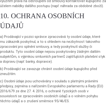
využitím práva na odstoupení od smlouvy kontaktovat kupujícího za
účelem nabídky dalšího postupu (např. náhrada za obdobné zboží).
10. OCHRANA OSOBNÍCH
ÚDAJŮ
a) Prodávající v pozici správce zpracovává ty osobní údaje, které
mu zákazník poskytnul, a to s ohledem na nezbytnost takového
zpracování pro splnění smlouvy, a tedy poskytnutí služby či
produktu. Tyto osobní údaje nejsou poskytovány žádným dalším
subjektům, s výjimkou smluvních partnerů zajišťujících platební styk
a dopravu (např. banky, dopravce).
b) Prodávající se zavazuje chránit osobní údaje kupujícího před
zneužitím.
c) Osobní údaje jsou uchovávány v souladu s platnými právními
předpisy, zejména s nařízením Evropského parlamentu a Rady (EU)
2016/679 ze dne 27. 4. 2016, o ochraně fyzických osob v
souvislosti se zpracováním osobních údajů a o volném pohybu
těchto údajů a o zrušení směrnice 95/46/ES.