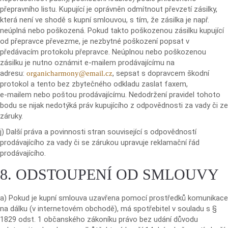
přepravního listu. Kupující je oprávněn odmítnout převzetí zásilky,
která není ve shodě s kupní smlouvou, s tím, že zásilka je např.
neúplná nebo poškozená. Pokud takto poškozenou zásilku kupující
od přepravce převezme, je nezbytné poškození popsat v
předávacím protokolu přepravce. Neúplnou nebo poškozenou
zásilku je nutno oznámit e-mailem prodávajícímu na
adresu:
, sepsat s dopravcem škodní
organicharmony@email.
cz
protokol a tento bez zbytečného odkladu zaslat faxem,
e-mailem nebo poštou prodávajícímu. Nedodržení pravidel tohoto
bodu se nijak nedotýká práv kupujícího z odpovědnosti za vady či ze
záruky.
j) Další práva a povinnosti stran související s odpovědností
prodávajícího za vady či se zárukou upravuje reklamační řád
prodávajícího.
8. ODSTOUPENÍ OD SMLOUVY
a) Pokud je kupní smlouva uzavřena pomocí prostředků komunikace
na dálku (v internetovém obchodě), má spotřebitel v souladu s §
1829 odst. 1 občanského zákoníku právo bez udání důvodu