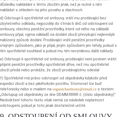
důsledku nakládání s tímto zbožím jinak, než je nutné s ním
nakládat s ohledem na jeho povahu a vlastnosti.
d) Odstoupí-li spotřebitel od smlouvy, vrátí mu prodávající bez
zbytečného odkladu, nejpozději do čtrnácti dnů od odstoupení od
smlouvy, všechny peněžní prostředky, které od něho na základě
smlouvy přijal, vyjma nákladů na dodání zboží převyšující nejlevnější
nabízený způsob dodání. Prodávající vrátí peněžní prostředky
stejným způsobem, jako je přijal, jiným způsobem jen tehdy, pokud s
tím spotřebitel souhlasil a pokud mu tím nevzniknou další náklady.
e) Odstoupí-li spotřebitel od smlouvy, prodávající není povinen vrátit
přijaté peněžní prostředky spotřebiteli dříve, než mu spotřebitel
zboží předá nebo prokáže, že zboží prodávajícímu odeslal.
f) Spotřebitel má právo odstoupit od objednávky kdykoliv před
expedicí zboží a bez jakéhokoliv postihu. Stornovat lze buď
telefonicky nebo e-mailem na
s textem:
organicharmony@email.cz
„Odstupuji od objednávky ze dne DD.MM.RRRR č. (číslo objednávky)“.
Nedodržení tohoto textu však nemá za následek neplatnost
odstoupení, pokud je toto jinak dostatečně určité.
9. ODSTOUPENÍ OD SMLOUVY