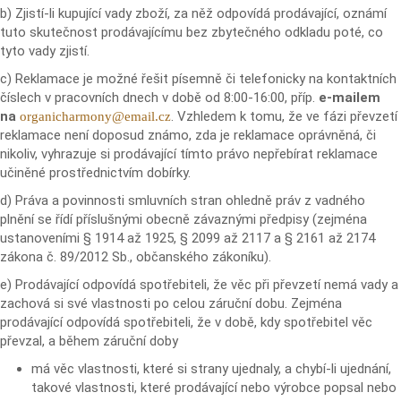
b) Zjistí-li kupující vady zboží, za něž odpovídá prodávající, oznámí
tuto skutečnost prodávajícímu bez zbytečného odkladu poté, co
tyto vady zjistí.
c) Reklamace je možné řešit písemně či telefonicky na kontaktních
číslech v pracovních dnech v době od 8:00-16:00, příp.
e-mailem
na
. Vzhledem k tomu, že ve fázi převzetí
organicharmony@email.cz
reklamace není doposud známo, zda je reklamace oprávněná, či
nikoliv, vyhrazuje si prodávající tímto právo nepřebírat reklamace
učiněné prostřednictvím dobírky.
d) Práva a povinnosti smluvních stran ohledně práv z vadného
plnění se řídí příslušnými obecně závaznými předpisy (zejména
ustanoveními § 1914 až 1925, § 2099 až 2117 a § 2161 až 2174
zákona č. 89/2012 Sb., občanského zákoníku).
e) Prodávající odpovídá spotřebiteli, že věc při převzetí nemá vady a
zachová si své vlastnosti po celou záruční dobu. Zejména
prodávající odpovídá spotřebiteli, že v době, kdy spotřebitel věc
převzal, a během záruční doby
má věc vlastnosti, které si strany ujednaly, a chybí-li ujednání,
takové vlastnosti, které prodávající nebo výrobce popsal nebo