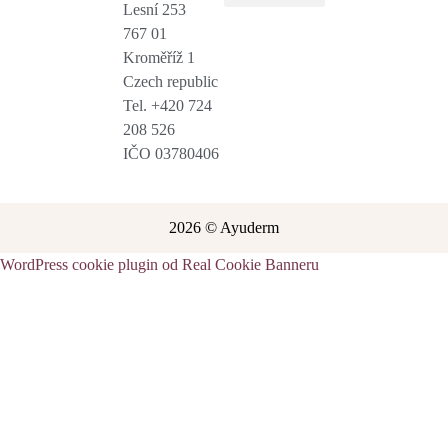
Lesní 253
Salony a terapeuti
Obchodní podmínky
767 01
Kroměříž 1
Czech republic
Tel. +420 724
208 526
IČO 03780406
2026 © Ayuderm
WordPress cookie plugin od Real Cookie Banneru