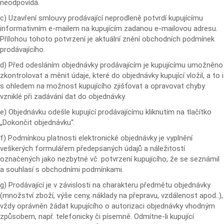
neodpovídá.
c) Uzavření smlouvy prodávající neprodleně potvrdí kupujícímu
informativním e-mailem na kupujícím zadanou e-mailovou adresu.
Přílohou tohoto potvrzení je aktuální znění obchodních podmínek
prodávajícího.
d) Před odesláním objednávky prodávajícím je kupujícímu umožněno
zkontrolovat a měnit údaje, které do objednávky kupující vložil, a to i
s ohledem na možnost kupujícího zjišťovat a opravovat chyby
vzniklé při zadávání dat do objednávky.
e) Objednávku odešle kupující prodávajícímu kliknutím na tlačítko
„Dokončit objednávku“.
f) Podmínkou platnosti elektronické objednávky je vyplnění
veškerých formulářem předepsaných údajů a náležitostí
označených jako nezbytné vč. potvrzení kupujícího, že se seznámil
a souhlasí s obchodními podmínkami.
g) Prodávající je v závislosti na charakteru předmětu objednávky
(množství zboží, výše ceny, náklady na přepravu, vzdálenost apod..),
vždy oprávněn žádat kupujícího o autorizaci objednávky vhodným
způsobem, např. telefonicky či písemně. Odmítne-li kupující