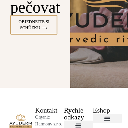
pečovat
OBJEDNEJTE SI
SCHŮZKU ⟶
Kontakt
Rychlé
Eshop
odkazy
Organic
Harmony s.r.o.
Byliny a čaje