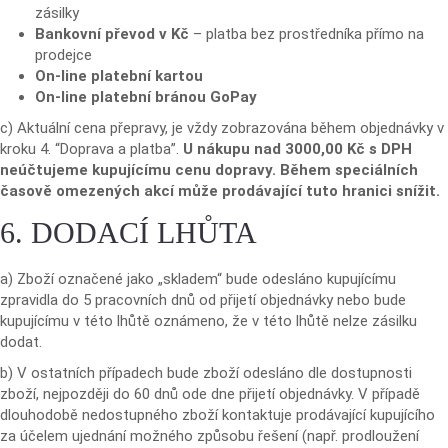
zásilky
Bankovní převod v Kč
– platba bez prostředníka přímo na
prodejce
On-line platební kartou
On-line platební bránou GoPay
c) Aktuální cena přepravy, je vždy zobrazována během objednávky v
kroku 4. “Doprava a platba”.
U nákupu nad 3000,00 Kč s DPH
neúčtujeme kupujícímu cenu dopravy. Během speciálních
časově omezených akcí může prodávající tuto hranici snížit.
6. DODACÍ LHŮTA
a) Zboží označené jako „skladem“ bude odesláno kupujícímu
zpravidla do 5 pracovních dnů od přijetí objednávky nebo bude
kupujícímu v této lhůtě oznámeno, že v této lhůtě nelze zásilku
dodat.
b) V ostatních případech bude zboží odesláno dle dostupnosti
zboží, nejpozději do 60 dnů ode dne přijetí objednávky. V případě
dlouhodobě nedostupného zboží kontaktuje prodávající kupujícího
za účelem ujednání možného způsobu řešení (např. prodloužení