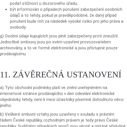
podat stížnost u dozorového úřadu;
být informován o případech porušení zabezpečení osobních
údajů a to tehdy, pokud je pravděpodobné, že daný případ
porušení bude mít za následek vysoké riziko pro jeho práva a
svobody.
g) Osobní údaje kupujících jsou plně zabezpečeny proti zneužití.
Jednotlivé smlouvy jsou po svém uzavření provozovatelem
archivovány, a to ve formě elektronické a jsou přístupné pouze
prodávajícímu.
11. ZÁVĚREČNÁ USTANOVENÍ
a) Tyto obchodní podmínky platí ve znění uveřejněném na
internetové stránce prodávajícího v den odeslání elektronické
objednávky tehdy, není-li mezi účastníky písemně dohodnuto něco
jiného.
b) Veškeré smluvní vztahy jsou uzavřeny v souladu s právním
řádem České republiky, rozhodným právem je tedy právo České
republiky. Sudištěm případných sporů jsou věcně a místně příslušné