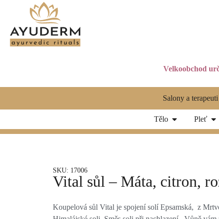
Velkoobchod urč
Salony a terapeuti
Tělo
Pleť
SKU: 17006
Vital sůl – Máta, citron, 
Koupelová sůl Vital je spojení solí Epsamská, z Mrt
Himalájské soli. Směs soli při nachlazení. Vůně vám 