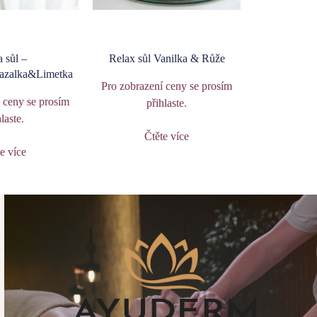
 sůl –
Relax sůl Vanilka & Růže
azalka&Limetka
Pro zobrazení ceny se prosím
 ceny se prosím
přihlaste
.
hlaste
.
Čtěte více
e více