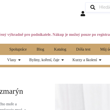
ený výhradně pro podnikatele. Nákup je možný pouze po registrac
Spolupráce
Blog
Katalog
Dóša test
Můj ú
Vlasy
Byliny, koření, čaje
Kurzy a školení
rozmarýn
vého moře a
zrelaxuje mysl, a