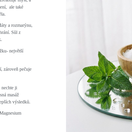
ení, ale také
la.
Máty a rozmarýnu,
hrání. Sůl z
.
žku- největší
í, zároveň pečuje
 nechte ji
asná masáž
lepších výsledků.
, Magnesium