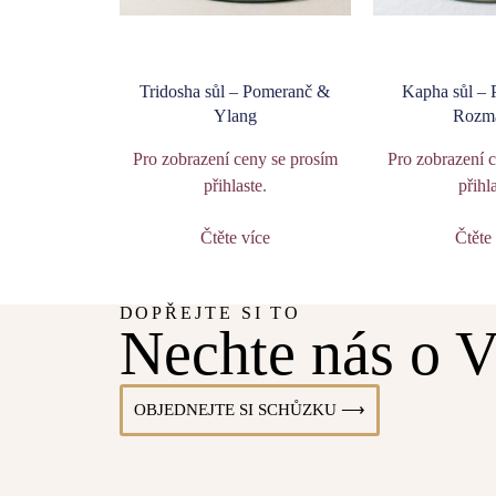
Tridosha sůl – Pomeranč &
Kapha sůl –
Ylang
Rozm
Pro zobrazení ceny se prosím
Pro zobrazení 
přihlaste
.
přihl
Čtěte více
Čtěte
DOPŘEJTE SI TO
Nechte nás o V
OBJEDNEJTE SI SCHŮZKU ⟶