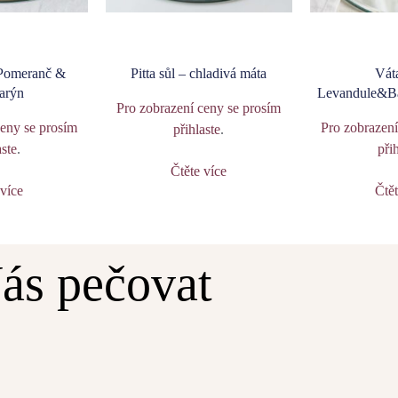
 Pomeranč &
Pitta sůl – chladivá máta
Váta
arýn
Levandule&B
Pro zobrazení ceny se prosím
ceny se prosím
Pro zobrazení
přihlaste
.
aste
.
při
Čtěte více
 více
Čtět
ás pečovat