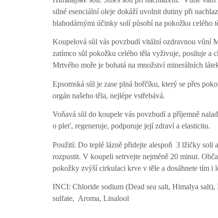
silné esenciální oleje dokáží uvolnit dutiny při nachlaz
blahodárnými účinky solí působí na pokožku celého tě
Koupelová sůl vás povzbudí vitální ozdravnou vůní 
zatímco sůl pokožku celého těla vyživuje, posiluje a c
Mrtvého moře je bohatá na množství minerálních látek
Epsomská sůl je zase plná hořčíku, který se přes poko
orgán našeho těla, nejlépe vstřebává.
Voňavá sůl do koupele vás povzbudí a příjemně nalad
o pleť, regeneruje, podporuje její zdraví a elasticitu.
Použití: Do teplé lázně přidejte alespoň 3 lžičky soli a
rozpustit. V koupeli setrvejte nejméně 20 minut. Obč
pokožky zvýší cirkulaci krve v těle a dosáhnete tím i 
INCI: Chloride sodium (Dead sea salt, Himalya salt)
sulfate, Aroma, Linalool