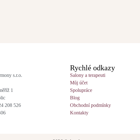
Rychlé odkazy
mony s.r.o.
Salony a terapeuti
Můj účet
ěříž 1
Spolupráce
lic
Blog
24 208 526
Obchodní podmínky
406
Kontakty