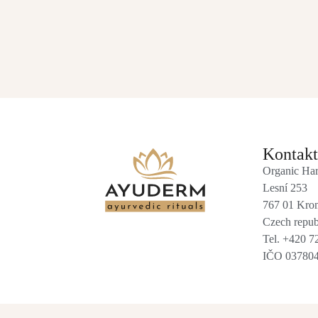
Kontakt
Organic Har
Lesní 253
767 01 Krom
Czech repub
Tel. +420 7
IČO 03780