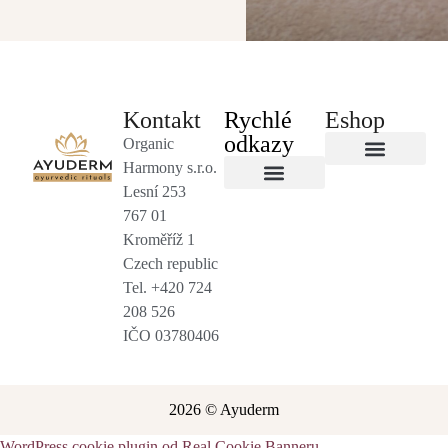
Kontakt
Rychlé
Eshop
odkazy
Organic
Harmony s.r.o.
Byliny a čaje
Lesní 253
Salony a terapeuti
Obchodní podmínky
767 01
Kroměříž 1
Czech republic
Tel. +420 724
208 526
IČO 03780406
2026 © Ayuderm
WordPress cookie plugin od Real Cookie Banneru