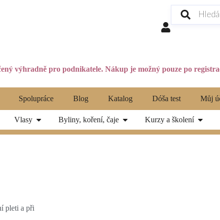
ený výhradně pro podnikatele. Nákup je možný pouze po registrac
Spolupráce
Blog
Katalog
Dóša test
Můj ú
Vlasy
Byliny, koření, čaje
Kurzy a školení
 pleti a při