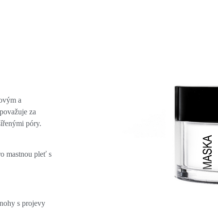
kovým a
 považuje za
šířenými póry.
o mastnou pleť s
 nohy s projevy