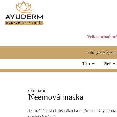
Velkoobchod urč
Salony a terapeuti
Tělo
Pleť
SKU: 14001
Neemová maska
Jedinečná pasta k detoxikaci a čistění pokožky aknózní
ucpaných pórech.