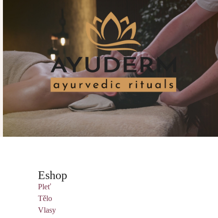
Eshop
Pleť
Tělo
Vlasy