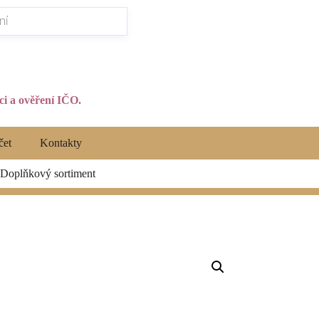
i a ověření IČO.
čet
Kontakty
Doplňkový sortiment