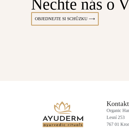
Nechte nás o V
OBJEDNEJTE SI SCHŮZKU ⟶
Kontakt
Organic Har
Lesní 253
767 01 Krom