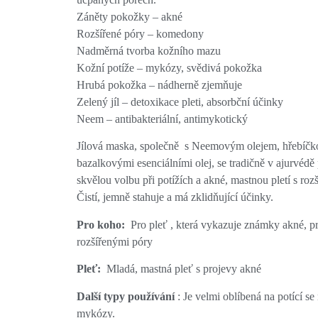
Záněty pokožky – akné
Rozšířené póry – komedony
Nadměrná tvorba kožního mazu
Kožní potíže – mykózy, svědivá pokožka
Hrubá pokožka – nádherně zjemňuje
Zelený jíl – detoxikace pleti, absorbční účinky
Neem – antibakteriální, antimykotický
Jílová maska, společně s Neemovým olejem, hřebíč
bazalkovými esenciálními olej, se tradičně v ajurvédě
skvělou volbu při potížích a akné, mastnou pletí s roz
Čistí, jemně stahuje a má zklidňující účinky.
Pro koho:
Pro pleť , která vykazuje známky akné, pr
rozšířenými póry
Pleť:
Mladá, mastná pleť s projevy akné
Další typy používání
: Je velmi oblíbená na potící se
mykózy.