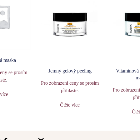
vá maska
Jemný gelový peeling
Vitamínová
ceny se prosím
m
aste
.
Pro zobrazení ceny se prosím
Pro zobrazení
přihlaste
.
 více
při
Čtěte více
Čtět