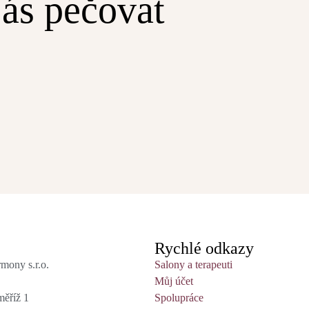
ás pečovat
Rychlé odkazy
mony s.r.o.
Salony a terapeuti
Můj účet
ěříž 1
Spolupráce