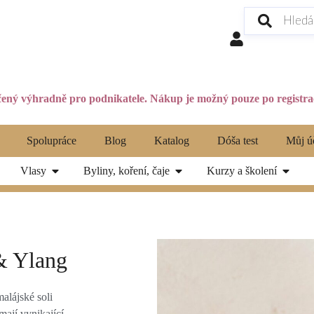
ený výhradně pro podnikatele. Nákup je možný pouze po registrac
Spolupráce
Blog
Katalog
Dóša test
Můj ú
Vlasy
Byliny, koření, čaje
Kurzy a školení
& Ylang
alájské soli
ají vynikající