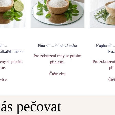
sůl –
Pitta sůl – chladivá máta
Kapha sůl 
alka&Limetka
Roz
Pro zobrazení ceny se prosím
ceny se prosím
Pro zobrazení
přihlaste
.
aste
.
při
Čtěte více
 více
Čtět
ás pečovat