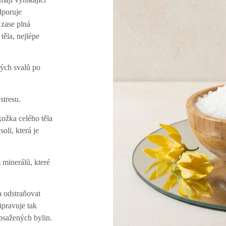
dporuje
 zase plná
těla, nejlépe
ých svalů po
stresu.
kožka celého těla
li, která je
minerálů, které
 odstraňovat
ipravuje tak
bsažených bylin.