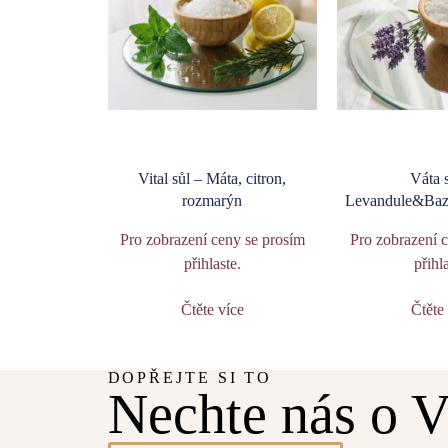
Vital sůl – Máta, citron,
Váta 
rozmarýn
Levandule&Baz
Pro zobrazení ceny se prosím
Pro zobrazení 
přihlaste
.
přihl
Čtěte více
Čtěte
DOPŘEJTE SI TO
Nechte nás o V