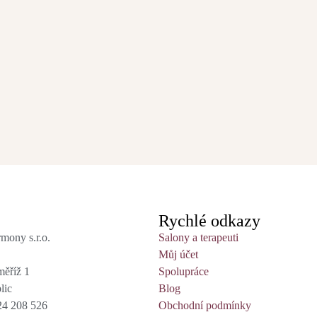
Rychlé odkazy
mony s.r.o.
Salony a terapeuti
Můj účet
ěříž 1
Spolupráce
lic
Blog
24 208 526
Obchodní podmínky