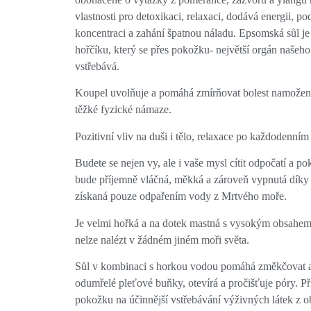
vlastnosti pro detoxikaci, relaxaci, dodává energii, po
koncentraci a zahání špatnou náladu. Epsomská sůl je
hořčíku, který se přes pokožku- největší orgán našeho 
vstřebává.
Koupel uvolňuje a pomáhá zmírňovat bolest namožen
těžké fyzické námaze.
Pozitivní vliv na duši i tělo, relaxace po každodenním 
Budete se nejen vy, ale i vaše mysl cítit odpočatí a po
bude příjemně vláčná, měkká a zároveň vypnutá díky so
získaná pouze odpařením vody z Mrtvého moře.
Je velmi hořká a na dotek mastná s vysokým obsahem 
nelze nalézt v žádném jiném moři světa.
Sůl v kombinaci s horkou vodou pomáhá změkčovat a
odumřelé pleťové buňky, otevírá a pročišťuje póry. Př
pokožku na účinnější vstřebávání výživných látek z o