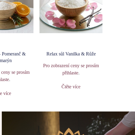
– Pomeranč &
Relax sůl Vanilka & Růže
marýn
Pro zobrazení ceny se prosím
 ceny se prosím
přihlaste
.
hlaste
.
Čtěte více
e více