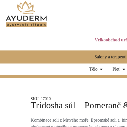
Velkoobchod urč
Salony a terapeuti
Tělo
Pleť
SKU: 17010
Tridosha sůl – Pomeranč 
Kombinace soli z Mrtvého moře, Epsomské soli a him
obohacené o výtažky z pomeranče, zázvoru a ylangu m