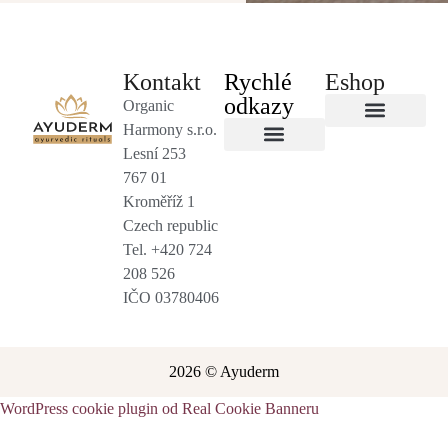
Kontakt
Rychlé
Eshop
odkazy
Organic
Harmony s.r.o.
Byliny a čaje
Lesní 253
Salony a terapeuti
Obchodní podmínky
767 01
Kroměříž 1
Czech republic
Tel. +420 724
208 526
IČO 03780406
2026 © Ayuderm
WordPress cookie plugin od Real Cookie Banneru